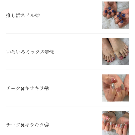
推し活ネイル🩵
いろいろミックス🩷🐆
チーク✖️キラキラ🤩
チーク✖️キラキラ🤩