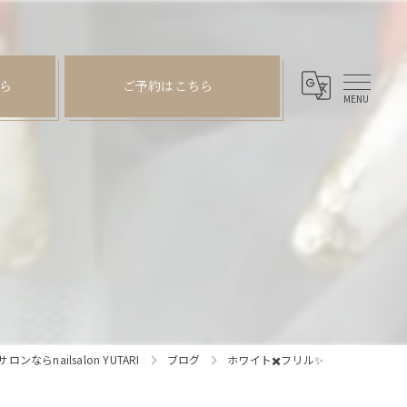
ら
ご予約はこちら
ならnailsalon YUTARI
ブログ
ホワイト✖️フリル✨