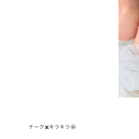
チーク✖️キラキラ🤩