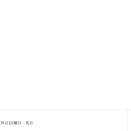
0[定休日]日曜日・祝日