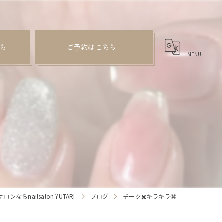
ら
ご予約はこちら
らnailsalon YUTARI
ブログ
チーク✖️キラキラ🤩