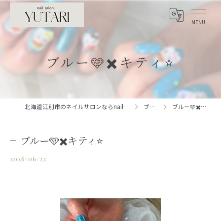
ブルー🩵✖️キティ⭐️
北海道江別市のネイルサロンならnailsalon YUTARI
ブログ
ブルー🩵✖️キティ⭐️
ブルー🩵✖️キティ⭐️
2026/06/22