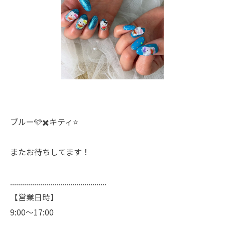
ブルー🩵✖️キティ⭐️
またお待ちしてます！
................................................
【営業日時】
9:00〜17:00