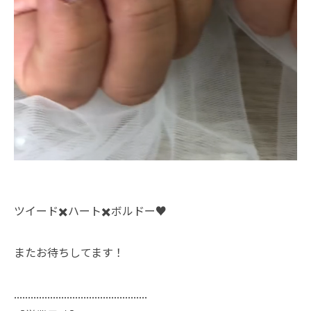
ツイード✖️ハート✖️ボルドー♥️
またお待ちしてます！
................................................