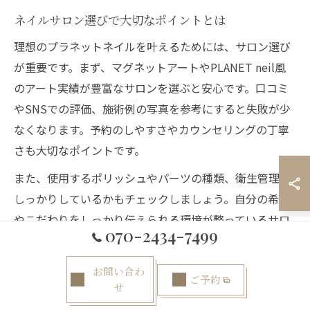
ネイルサロン選びで大切なポイントとは
理想のプラネットネイルを叶えるためには、サロン選び
が重要です。まず、マグネットアートやPLANET neil風
のアート実績が豊富なサロンを選ぶと安心です。口コミ
やSNSでの評価、施術例の写真を参考にすると失敗が少
なくなります。予約のしやすさやカウンセリングの丁寧
さも大切なポイントです。
また、使用するポリッシュやパーツの種類、衛生管理が
しっかりしているかもチェックしましょう。自分の希望
やこだわりをしっかり伝えられる環境が整っているサロ
070-2434-7499
ンでは、満足度の高い仕上がりが期待できます。初めて
の方は、事前に問い合わせをして不安点を確認すること
お問い合わ
ご予約
をおすすめします。
せ