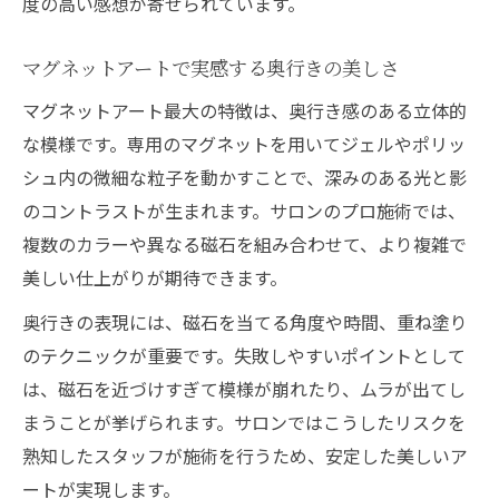
度の高い感想が寄せられています。
ピールオフベースの使い方とセルフの裏技紹介
ネイルサロン流ピールオフベースの利点
マグネットアートで実感する奥行きの美しさ
セルフ派必見のピールオフテクニック
マグネットアート最大の特徴は、奥行き感のある立体的
プラネットネイルに最適な下地の選び方
な模様です。専用のマグネットを用いてジェルやポリッ
シュ内の微細な粒子を動かすことで、深みのある光と影
剥がしやすいベースで簡単ネイルチェンジ
のコントラストが生まれます。サロンのプロ施術では、
ネイルサロンの裏技をセルフでも実践
複数のカラーや異なる磁石を組み合わせて、より複雑で
美しい仕上がりが期待できます。
奥行きの表現には、磁石を当てる角度や時間、重ね塗り
のテクニックが重要です。失敗しやすいポイントとして
は、磁石を近づけすぎて模様が崩れたり、ムラが出てし
まうことが挙げられます。サロンではこうしたリスクを
熟知したスタッフが施術を行うため、安定した美しいア
ートが実現します。