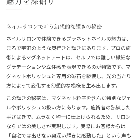
魅力を深掘り
ト術
ネイルサロンで注目のマグネットアート解
説
ネイルサロンで叶う幻想的な輝きの秘密
プラネットネイル技術の進化を徹底紹介
ネイルサロンで体験できるプラネットネイルの魅力は、
ネイルサロン発のトレンドアートの魅力
まるで宇宙のような奥行きと輝きにあります。プロの施
マグネットの使い方をプロから学ぶコツ
術によるマグネットアートは、セルフでは難しい繊細な
グラデーションや立体感を表現できるのが特徴です。マ
ネイルサロン流マグネットアートのポイン
グネットポリッシュと専用の磁石を駆使し、光の当たり
ト
方によって変化する幻想的な模様を生み出します。
セルフ派にも人気のマグネットデザイン成功術
ネイルサロン仕上げ風セルフテクニック集
この輝きの秘密は、マグネット粒子を含んだ特別なジェ
ルやポリッシュの扱い方にあります。施術者の熟練した
マグネットネイルで差がつく塗り方のコツ
手さばきで、ムラなく均一に仕上げられるため、サロン
プラネットネイルをセルフで楽しむ方法
ならではの美しさが実現します。実際にお客様からは
ネイルサロン級の仕上がりを目指すには
「自宅では出せない奥深い輝きに感動した」という声も