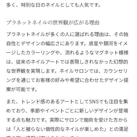
セルフ派におすすめのマグネット操作術
多く、特別な日のネイルとしても人気です。
プラネットネイルで叶う新感覚アートのコツ集
ネイルサロン流アートの奥深さを解説
プラネットネイルの世界観が広がる理由
プラネットネイルならではの表現方法
プラネットネイルが多くの人に選ばれる理由は、その独
マグネットアートが生み出す立体感の秘密
自性とデザインの幅広さにあります。惑星や銀河をイメ
ネイルサロンスタッフ直伝の裏ワザ紹介
ージしたカラーリングや、流れるようなマグネット模様
は、従来のネイルアートでは表現しきれなかった幻想的
PLANET neil発想で幅が広がるアレンジ法
な世界観を実現します。ネイルサロンでは、カウンセリ
こだわりネイルを楽しむならプロの施術もおす
ングを通じてお客様の好みや希望に合わせたデザイン提
すめ
案が可能です。
ネイルサロンで叶う理想のこだわりネイル
また、トレンド感のあるアートとしてSNSでも注目を集
プロの手技によるマグネットアート体験談
めており、季節やイベントごとに新しいデザインが登場
サロンならではの美しい仕上がりの理由
する点も魅力です。実際にサロンで施術を受けた方から
ネイルサロン選びで大切なポイントとは
は「人と被らない個性的なネイルが楽しめた」との満足
PLANET neil風アートをプロと一緒に体験