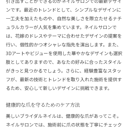
引き出すことができるのがネイルサロンでの最新デザイ
時間を忘れる至福のひとときの過ごし方
ンです。最近のトレンドとして、シンプルなデザインに
サロンの雰囲気がもたらす癒しの効果
一工夫を加えたものや、自然な美しさを際立たせるナチ
特別な日のためのスペシャルコースの提案
ュラルカラーが人気を集めています。ネイルサロンで
ネイルサロンで叶える理想のブライダルネイル
は、花嫁のドレスやテーマに合わせたデザインの提案を
具体的なイメージを形にするデザインプロ
行い、個性的かつオシャレな指先を演出します。また、
セス
3Dアートやビジューを使用した華やかなデザインも選択
サロン選びのポイントと重要性
肢としてありますので、あなたの好みに合ったスタイル
花嫁のための特別なデザイン提案
がきっと見つかるでしょう。さらに、経験豊富なスタッ
希望のデザインを実現するためのコミュニ
フが、最新の技術とトレンドを取り入れた施術を提供す
ケーション
るため、安心して新しいデザインに挑戦できます。
持続力と美しさを両立させるテクニック
健康的な爪を守るためのケア方法
ブライダルネイルの準備で注意すべきこと
美しいブライダルネイルは、健康的な爪があってこそ。
ネイルサロンから始まるブライダル準備のステ
ネイルサロンでは、施術前に爪の状態を丁寧にチェック
ップ