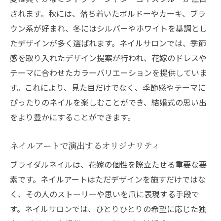
サロンスタッフのおすすめデザインリスト
されます。秋には、落ち着いたボルドーやカーキ、ブラ
ネイルサロンでのブライダルネイルの魅力的な
ウン系が好まれ、冬にはシルバーやホワイトを基調とし
ヒント
たデザインが多く選ばれます。ネイルサロンでは、季節
爪に優しい素材の選び方とケア法
感を取り入れたデザイン提案が行われ、花嫁のドレスや
トレンドを取り入れた最新デザイン
テーマに合わせたカラーバリエーションを提供していま
オーダーメイドで叶える理想のスタイル
す。これにより、見た目だけでなく、季節感やテーマに
ぴったりのネイルを楽しむことができ、結婚式の思い出
ナチュラルな美しさを引き出すテクニック
をより豊かにすることができます。
カラーコーディネートで表現する個性
特別な日のためのネイルアクセサリー
ネイルアートで演出するオリジナリティ
特別な日のネイルサロン体験がもたらす感動の
ブライダルネイルは、花嫁の個性を際立たせる重要な要
瞬間
素です。ネイルアートはただデザインを施すだけではな
サロンでのリラックスと癒しのひととき
く、その人のストーリーや思いを爪に表現する手段で
プロによる丁寧な施術の流れ
す。ネイルサロンでは、ひとりひとりの希望に応じた独
ネイルが完成した瞬間の喜び