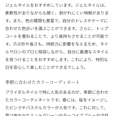
ジェルネイルをおすすめしています。ジェルネイルは、
オーダーメイドのデザインで個性を表現
柔軟性がありながらも硬く、剥がれにくい特徴がありま
スタッフの技術力が叶える理想のネイル
す。また、色の種類も豊富で、自分のドレスやテーマに
ブライダルコーディネートに合わせたカラ
合わせた色合いを選ぶことができます。さらに、トップ
ー提案
コートを重ねることで、より長持ちさせることが可能で
ネイルサロンが教えるブライダルネイルデザイ
す。爪の形や長さも、持続力に影響を与えるため、ネイ
ンの選び方
ルサロンのプロと相談しながら、自分に最適なスタイル
ドレスにマッチするネイルデザインの秘訣
を見つけることをおすすめします。これにより、特別な
日を安心して楽しむことができるでしょう。
季節感を取り入れたネイルアートのアイデ
ア
季節に合わせたカラーコーディネート
人気のデザインとその特徴
ブライダルネイルで特に人気のあるのが、季節に合わせ
シンプルから豪華まで選べる幅広いスタイ
たカラーコーディネートです。春には、桜をイメージし
ル
たピンクやパステルカラーが人気です。これに対して、
予算に応じた最適なデザイン選択
夏は爽やかなミントグリーンやターコイズブルーが注目