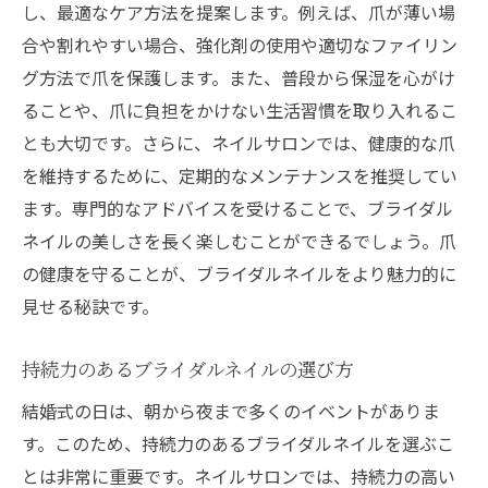
し、最適なケア方法を提案します。例えば、爪が薄い場
最初の相談から完成までの流れ
合や割れやすい場合、強化剤の使用や適切なファイリン
準備期間に合わせたスケジュール管理
グ方法で爪を保護します。また、普段から保湿を心がけ
ブライダルネイルの選択肢を広げるための
ることや、爪に負担をかけない生活習慣を取り入れるこ
ヒント
とも大切です。さらに、ネイルサロンでは、健康的な爪
サロンスタッフとの信頼関係の築き方
を維持するために、定期的なメンテナンスを推奨してい
ブライダルプランとネイルデザインの連動
ます。専門的なアドバイスを受けることで、ブライダル
理想の仕上がりを迎えるための事前ケア
ネイルの美しさを長く楽しむことができるでしょう。爪
の健康を守ることが、ブライダルネイルをより魅力的に
ブライダルネイルの魅力を引き出すネイルサロ
見せる秘訣です。
ン体験
プロが教える爪の健康管理とケア
持続力のあるブライダルネイルの選び方
ブライダルネイルにぴったりのデザイン選
結婚式の日は、朝から夜まで多くのイベントがありま
び
す。このため、持続力のあるブライダルネイルを選ぶこ
ネイルサロンでの特別な体験がもたらす効
とは非常に重要です。ネイルサロンでは、持続力の高い
果