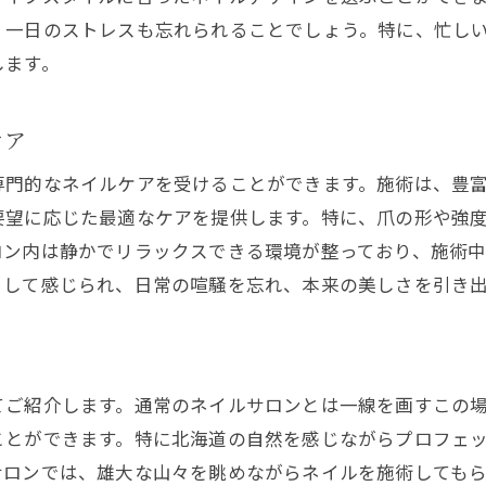
プロフェッショナルによる美しさの追求
、一日のストレスも忘れられることでしょう。特に、忙し
心の安らぎをもたらすアートとケアの融合
します。
都会の喧騒を離れ北海道のネイルサロンでリラックス
非日常の特別感を味わうネイルサロン
ケア
都会から離れた静かな環境での充実時間
専門的なネイルケアを受けることができます。施術は、豊
忙しい日常を忘れるためのリトリート
要望に応じた最適なケアを提供します。特に、爪の形や強
北海道の豊かな自然を感じるひととき
ロン内は静かでリラックスできる環境が整っており、施術
リラックスした時間が心に与える影響
として感じられ、日常の喧騒を忘れ、本来の美しさを引き
都会のストレスを癒すネイルサロンの役割
ネイルサロンのプライベート空間で特別なひとときを
プライベート空間がもたらす特別な体験
てご紹介します。通常のネイルサロンとは一線を画すこの
周囲を気にせずリラックスできる贅沢
ことができます。特に北海道の自然を感じながらプロフェ
個別対応のサービスによる安心感
サロンでは、雄大な山々を眺めながらネイルを施術しても