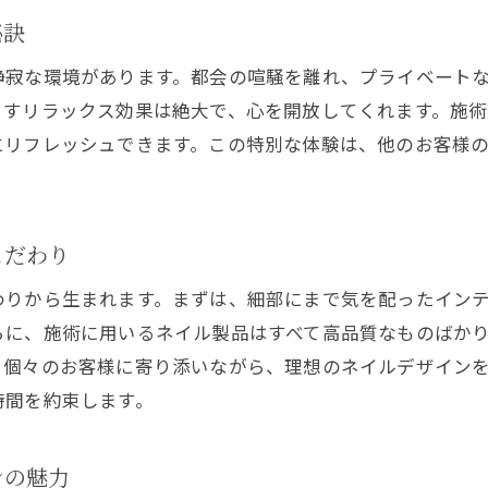
細部にわたる配慮がもたらす安心感
秘訣
心からくつろげる空間の工夫
静寂な環境があります。都会の喧騒を離れ、プライベート
お客様の声を反映したサービスの提供
らすリラックス効果は絶大で、心を開放してくれます。施
北海道の自然を感じるサロンのデザイン
にリフレッシュできます。この特別な体験は、他のお客様
こだわり
わりから生まれます。まずは、細部にまで気を配ったイン
らに、施術に用いるネイル製品はすべて高品質なものばか
、個々のお客様に寄り添いながら、理想のネイルデザイン
時間を約束します。
ンの魅力