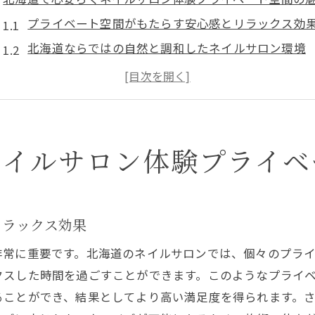
プライベート空間がもたらす安心感とリラックス効
北海道ならではの自然と調和したネイルサロン環境
他のお客様を気にせず自分だけの贅沢な時間を
心安らぐ空間で受ける専門的なネイルケア
北海道のネイルサロンでの特別な体験
プライベートスペースでのネイルアートの楽しみ
ネイルサロン体験プライベ
静かで贅沢な時間を北海道のネイルサロンで過ごす
静寂がもたらすリラックス効果とその秘訣
贅沢な時間を演出するネイルサロンのこだわり
リラックス効果
心を落ち着かせる北海道のネイルサロンの魅力
非常に重要です。北海道のネイルサロンでは、個々のプラ
プライベート空間での贅沢な時間の過ごし方
クスした時間を過ごすことができます。このようなプライ
専門スタッフが提供する至福のひととき
ることができ、結果としてより高い満足度を得られます。