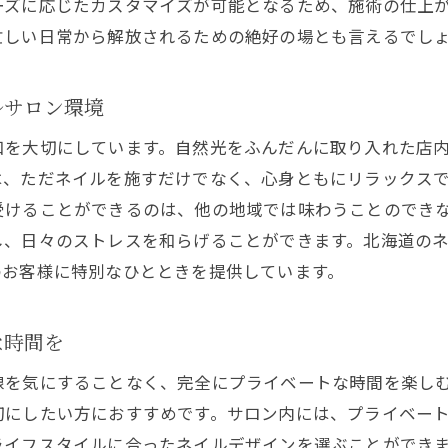
ーズに応じたカスタマイズが可能となるため、施術の仕上
静かな環境で受けるリラクゼーション効果
忙しい日常から解放されるための絶好の場とも言えるでし
プライベートな癒しを提供する北海道のネイルサロン
個別対応で提供される癒しのサービス
ルサロン環境
プライベート空間ならではの特別なリラクゼーショ
癒しの空間が日常のストレスを解消する
和を大切にしています。自然光をふんだんに取り入れた店
は、ただネイルを施すだけでなく、心身ともにリラックス
北海道の自然を感じるネイルサロンの工夫
受けることができるのは、他の地域では味わうことのでき
お客様一人ひとりに寄り添うサービスの魅力
し、日々のストレスを和らげることができます。北海道の
癒しのひとときを演出するネイルサロンの技術
のお客様に特別なひとときを提供しています。
北海道で見つける心の安らぎと美しいネイルアート
美しいネイルアートが心を満たす理由
な時間を
北海道の風景にインスパイアされたデザイン
線を気にすることなく、完全にプライベートな時間を楽し
心の癒しと美しさの両立が叶うネイルサロン
切にしたい方におすすめです。サロン内には、プライベー
ネイルアートを通じた自己表現の楽しみ
ライフスタイルに合ったネイルデザインを選ぶことができ