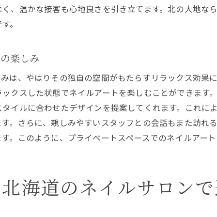
なく、温かな接客も心地良さを引き立てます。北の大地な
特別なひとときを演出するネイルサロン
です。
お客様のニーズに応えるカスタマイズ
心からくつろげるプライベートスペースの魅力
トの楽しみ
贅沢なプライベート空間がもたらすリラックス体験
ラグジュアリーな空間での究極のリラックス
しみは、やはりその独自の空間がもたらすリラックス効果
ラックスした状態でネイルアートを楽しむことができます
プライベート空間が提供する心地よい時間
スタイルに合わせたデザインを提案してくれます。これに
贅沢な空間で受ける癒しのネイルケア
ます。さらに、親しみやすいスタッフとの会話もまた訪れ
プライベートスペースでの特別なサービス
ます。このように、プライベートスペースでのネイルアート
お客様一人ひとりに合わせたリラクゼーション
豪華な時間を演出するネイルサロンの工夫
心からくつろげる北海道のネイルサロンの秘密
を北海道のネイルサロンで
心地よさの秘訣は丁寧なカウンセリング
くつろぎを促すサロンの雰囲気作り