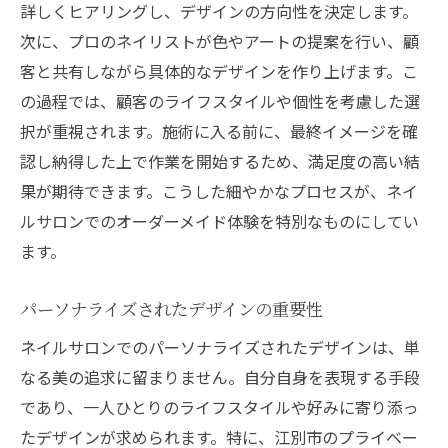
詳しくヒアリングし、デザインの方向性を決定します。
プライベートサロンでのネイルデザイン提案の
次に、プロのネイリストが色やアートの提案を行い、顧
流れ
客と共有しながら具体的なデザインを作り上げます。こ
初回カウンセリングの重要性
の過程では、顧客のライフスタイルや個性を考慮した選
デザイン提案と顧客のフィードバック
択が重視されます。施術に入る前に、最終イメージを確
施術前の色選びとデザインイメージ
認し納得した上で作業を開始するため、満足度の高い結
デザインの最終確認と細部調整
果が期待できます。こうした細やかなプロセスが、ネイ
施術中のコミュニケーション
ルサロンでのオーダーメイド体験を特別なものにしてい
アフターケアと次回予約の提案
ます。
ネイルサロンでのヒアリングがもたらす満足度
パーソナライズされたデザインの重要性
顧客ニーズの的確な把握
ネイルサロンでのパーソナライズされたデザインは、単
ヒアリングのプロセスとその効果
なる美の追求に留まりません。自分自身を表現する手段
コミュニケーションの重要性
であり、一人ひとりのライフスタイルや好みに寄り添っ
期待を上回るデザイン提案
たデザインが求められます。特に、江別市のプライベー