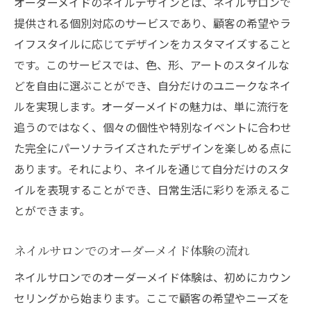
オーダーメイドのネイルデザインとは、ネイルサロンで
心地よい空間での施術体験
提供される個別対応のサービスであり、顧客の希望やラ
江別市で人気のネイルスタイル
イフスタイルに応じてデザインをカスタマイズすること
です。このサービスでは、色、形、アートのスタイルな
地元サロンの魅力を活かしたサービス
どを自由に選ぶことができ、自分だけのユニークなネイ
プライベートサロンの特別感
ルを実現します。オーダーメイドの魅力は、単に流行を
顧客満足度を高めるポイント
追うのではなく、個々の個性や特別なイベントに合わせ
自分だけのオリジナルネイルデザインを楽しむ
た完全にパーソナライズされたデザインを楽しめる点に
方法
あります。それにより、ネイルを通じて自分だけのスタ
ネイルデザインのアイデアを見つける
イルを表現することができ、日常生活に彩りを添えるこ
パーソナライズされたデザインの選び方
とができます。
ネイルアートのトレンドを取り入れる
ネイルサロンでのオーダーメイド体験の流れ
オリジナルデザインを持つメリット
プロのアドバイスを活用する
ネイルサロンでのオーダーメイド体験は、初めにカウン
セリングから始まります。ここで顧客の希望やニーズを
ネイルサロンでの創造的な表現