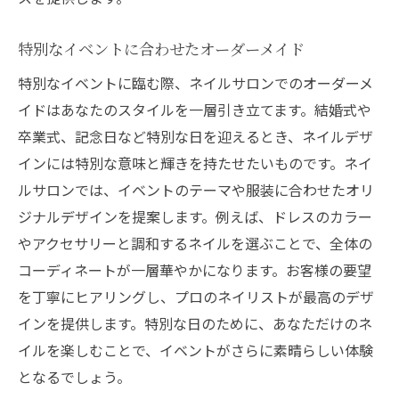
個別対応のリラックス効果
特別なイベントに合わせたオーダーメイド
ストレスフリーな施術の工夫
特別なイベントに臨む際、ネイルサロンでのオーダーメ
リラックスを促すための接客
イドはあなたのスタイルを一層引き立てます。結婚式や
ネイルサロンでのオーダーメイドデザインの魅
卒業式、記念日など特別な日を迎えるとき、ネイルデザ
力
インには特別な意味と輝きを持たせたいものです。ネイ
他にはないオリジナルのデザイン
ルサロンでは、イベントのテーマや服装に合わせたオリ
顧客の個性を引き出すカスタマイズ
ジナルデザインを提案します。例えば、ドレスのカラー
特別な日に向けた特別なデザイン
やアクセサリーと調和するネイルを選ぶことで、全体の
オーダーメイドのプロセスとその楽しさ
コーディネートが一層華やかになります。お客様の要望
デザインがもたらす満足感
を丁寧にヒアリングし、プロのネイリストが最高のデザ
インを提供します。特別な日のために、あなただけのネ
ネイルサロンだからこそできる提案
イルを楽しむことで、イベントがさらに素晴らしい体験
となるでしょう。