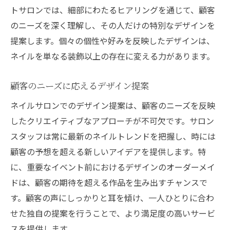
顧客フィードバックの活用
トサロンでは、細部にわたるヒアリングを通じて、顧客
ヒアリングが叶える理想の指先
のニーズを深く理解し、その人だけの特別なデザインを
理想のネイルデザインを実現するためのポイン
提案します。個々の個性や好みを反映したデザインは、
ト
ネイルを単なる装飾以上の存在に変える力があります。
好みを明確にする方法
顧客のニーズに応えるデザイン提案
プロフェッショナルなアドバイスの活用
ネイルサロンでのデザイン提案は、顧客のニーズを反映
デザイン決定前のインスピレーション探し
したクリエイティブなアプローチが不可欠です。サロン
ネイルサロン選びの基準
スタッフは常に最新のネイルトレンドを把握し、時には
理想に近づくためのコミュニケーション
顧客の予想を超える新しいアイデアを提供します。特
デザイン実現のための準備と心構え
に、重要なイベント前におけるデザインのオーダーメイ
ネイルサロンでのリラックスできる空間作り
ドは、顧客の期待を超える作品を生み出すチャンスで
快適な施術環境の重要性
す。顧客の声にしっかりと耳を傾け、一人ひとりに合わ
インテリアとリラクゼーション
せた独自の提案を行うことで、より満足度の高いサービ
音楽と香りの演出
スを提供します。