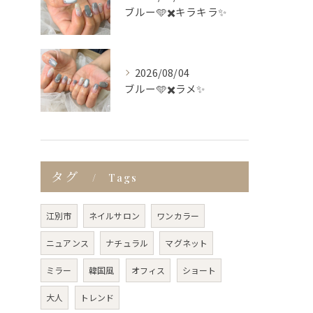
ブルー🩵✖️キラキラ✨
2026/08/04
ブルー🩵✖️ラメ✨
タグ
Tags
江別市
ネイルサロン
ワンカラー
ニュアンス
ナチュラル
マグネット
ミラー
韓国風
オフィス
ショート
大人
トレンド