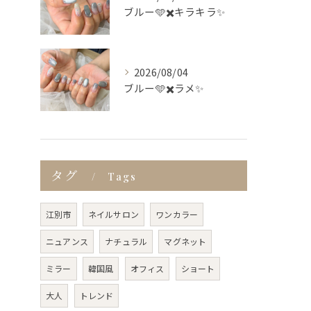
ブルー🩵✖️キラキラ✨
2026/08/04
ブルー🩵✖️ラメ✨
タグ
Tags
江別市
ネイルサロン
ワンカラー
ニュアンス
ナチュラル
マグネット
ミラー
韓国風
オフィス
ショート
大人
トレンド