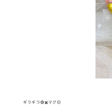
ギラギラ🟢✖️マグ🟡