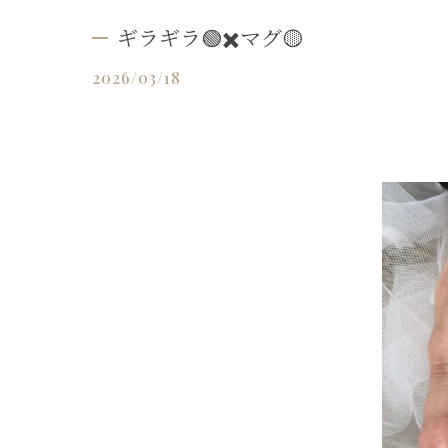
ギラギラ🟢✖️マグ🟡
2026/03/18