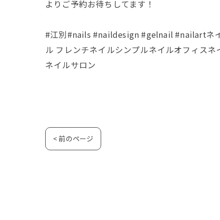
よりご予約お待ちしてます！
#江別#nails #naildesign #geln
ル フレンチネイルシンプルネイルオフィスネ
ネイルサロン
< 前のページ