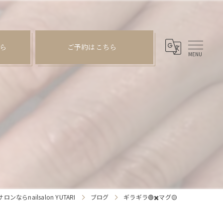
ら
ご予約はこちら
らnailsalon YUTARI
ブログ
ギラギラ🟢✖️マグ🟡