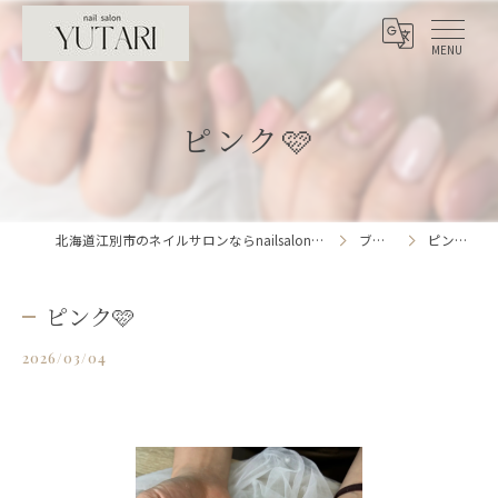
ピンク🩷
北海道江別市のネイルサロンならnailsalon YUTARI
ブログ
ピンク🩷
ピンク🩷
2026/03/04