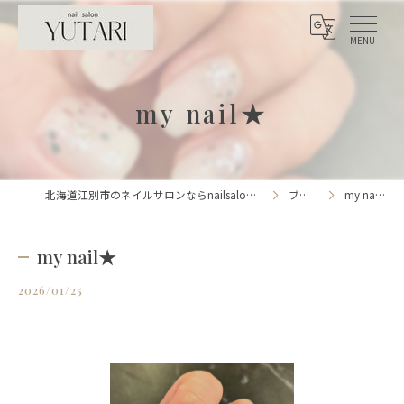
my nail★
北海道江別市のネイルサロンならnailsalon YUTARI
ブログ
my nail★
my nail★
2026/01/25