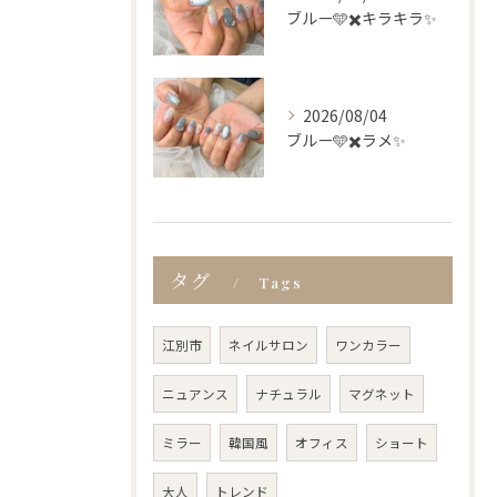
ブルー🩵✖️キラキラ✨
2026/08/04
ブルー🩵✖️ラメ✨
タグ
Tags
江別市
ネイルサロン
ワンカラー
ニュアンス
ナチュラル
マグネット
ミラー
韓国風
オフィス
ショート
大人
トレンド