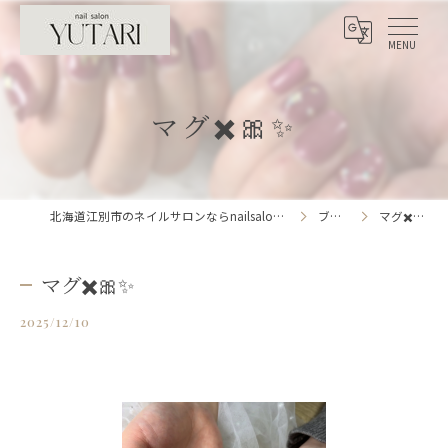
マグ✖️🎀✨
北海道江別市のネイルサロンならnailsalon YUTARI
ブログ
マグ✖️🎀✨
マグ✖️🎀✨
2025/12/10