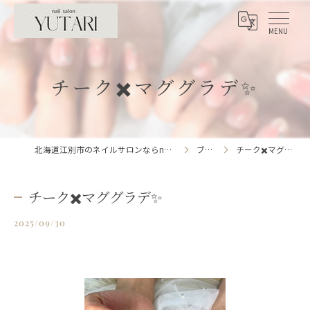
チーク✖️マググラデ✨
北海道江別市のネイルサロンならnailsalon YUTARI
ブログ
チーク✖️マググラデ✨
チーク✖️マググラデ✨
2025/09/30