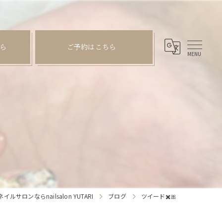
ら
ご予約はこちら
サロンならnailsalon YUTARI
ブログ
ツイード✖️🎀