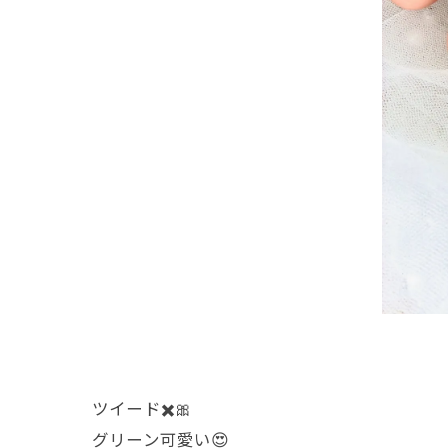
ツイード✖️🎀
グリーン可愛い😍