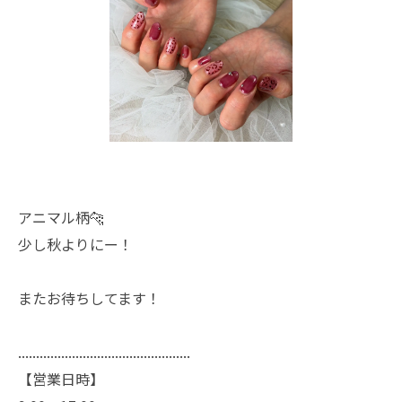
アニマル柄🐆
少し秋よりにー！
またお待ちしてます！
................................................
【営業日時】