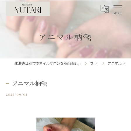
アニマル柄🐆
北海道江別市のネイルサロンならnailsalon YUTARI
ブログ
アニマル柄🐆
アニマル柄🐆
2025/09/01