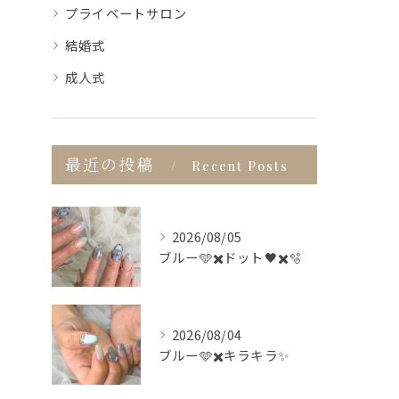
プライベートサロン
結婚式
成人式
最近の投稿
Recent Posts
2026/08/05
ブルー🩵✖️ドット🖤✖️🫧
2026/08/04
ブルー🩵✖️キラキラ✨