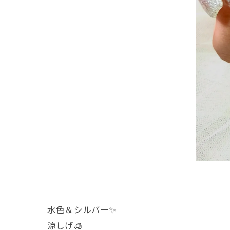
水色＆シルバー✨
涼しげ🧊