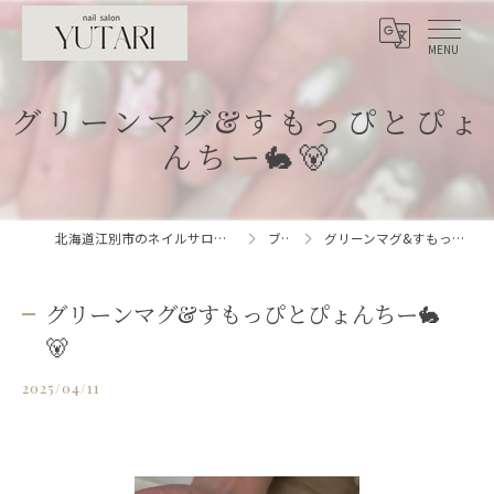
グリーンマグ&すもっぴとぴょ
んちー🐇🐻
北海道江別市のネイルサロンならnailsalon YUTARI
ブログ
グリーンマグ&すもっぴとぴょんちー🐇🐻
グリーンマグ&すもっぴとぴょんちー🐇
🐻
2025/04/11