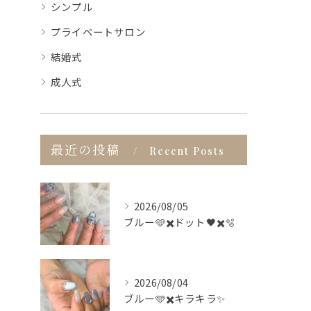
シンプル
プライベートサロン
結婚式
成人式
最近の投稿
Recent Posts
2026/08/05
ブルー🩵✖️ドット🖤✖️🫧
2026/08/04
ブルー🩵✖️キラキラ✨