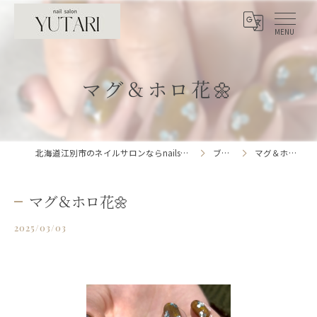
マグ＆ホロ花🌼
北海道江別市のネイルサロンならnailsalon YUTARI
ブログ
マグ＆ホロ花🌼
マグ＆ホロ花🌼
2025/03/03