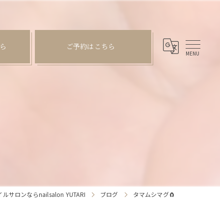
ら
ご予約はこちら
ロンならnailsalon YUTARI
ブログ
タマムシマグ🧲