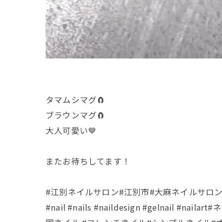
タマムシマグ🧲
ブラウンマグ🧲
大人可愛い🤎
またお待ちしてます！
#江別ネイルサロン#江別市#大麻ネイルサロ
#nail #nails #naildesign #gel