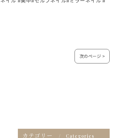
イル #美甲#セルフネイル#ミラーネイル #
次のページ >
カテゴリー
Categories